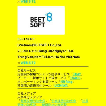
≫
WEB SITE
BEET SOFT
[Vietnam]BEETSOFT Co.,Ltd.
7F, Duc Dai Building, 302 Nguyen Trai,
Trung Van, Nam Tu Liem, Ha Noi, Viet Nam
≫
WEB SITE
自社サービス
定額制の採用コンテンツ提供サービス「
TRAY
」
ノーコード採用サイト生成サービス「
TRACE
」
オンボーディング支援ツール「
HR Ring
」
幹部間の連携強化ツール「
UCHIWA
」
自社メディア
人事向けメディア
「
新卒採用の知恵袋
」「
中途採用の知恵袋
」「
社員
研修の知恵袋
」「
離職防止の知恵袋
」