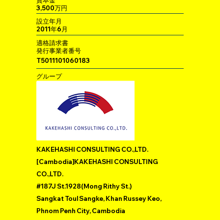
3,500万円
設立年月
2011年6月
適格請求書
発行事業者番号
T5011101060183
グループ
KAKEHASHI CONSULTING CO.,LTD.
[Cambodia]KAKEHASHI CONSULTING
CO.,LTD.
#187J St.1928(Mong Rithy St.)
Sangkat Toul Sangke, Khan Russey Keo,
Phnom Penh City, Cambodia